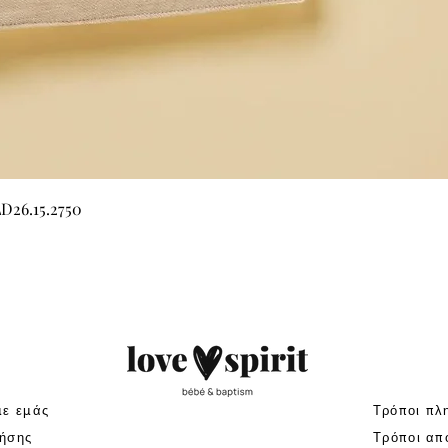
Γρήγορη προβολή
LD26.15.2750
με εμάς
Τρόποι πλ
ήσης
Τρόποι απ