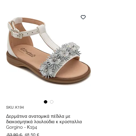
SKU: K194
Δερμάτινα ανατομικά πέδιλα με
διακοσμητικά λουλούδια κ κρύσταλλα
Gorgino - Κ194
Κανονική
Τιμή
 53,90 € 
48,50 €