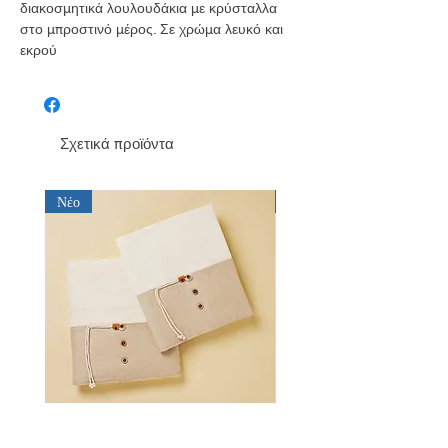
διακοσμητικά λουλουδάκια με κρύσταλλα
στο μπροστινό μέρος. Σε χρώμα λευκό και
εκρού
Σχετικά προϊόντα
Νέο
Νέο
Λαδόπανο για αγόρι Baby Bloom
Λαδόπανο για αγόρι Bab