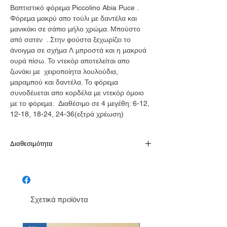
Βαπτιστικό φόρεμα Piccolino Abia Puce .
Φόρεμα μακρύ απο τούλι με δαντέλα και
μανικάκι σε σάπιο μήλο χρώμα. Μπούστο
από σατεν . Στην φούστα ξεχωρίζει το
άνοιγμα σε σχήμα Λ μπροστά και η μακρυά
ουρά πίσω. Το ντεκόρ αποτελείται απο
ζωνάκι με χειροποίητα λουλούδια,
μαραμπού και δαντέλα. Το φόρεμα
συνοδέυεται απο κορδέλα με ντεκόρ όμοιο
με το φόρεμα. Διαθέσιμο σε 4 μεγέθη: 6-12,
12-18, 18-24, 24-36(εξτρά χρέωση)
Διαθεσιμότητα
Παράδοση σε 10-15 εργάσιμες
Σχετικά προϊόντα