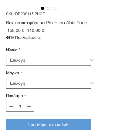
SKU: DR23S115.PUCE
Βαπτιστικό φόρεμα Piccolino Abia Puce
Κανονική
Τιμή
 158,00 € 
110,00 €
τιμή
Έκπτωσης
ΦΠΑ Περιλαμβάνεται
Ηλικία
*
Μάρκα
*
Ποσότητα
*
Προσθήκη στο καλάθι