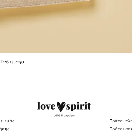
Γρήγορη προβολή
LD26.15.2750
με εμάς
Τρόποι πλ
ήσης
Τρόποι απ