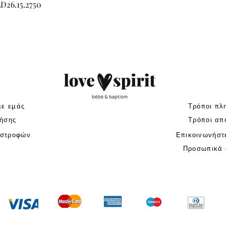
Γρήγορη προβολή
LD26.15.2750
με εμάς
Τρόποι πλ
ήσης
Τρόποι απ
ιστροφών
Επικοινωνήστ
Προσωπικά 