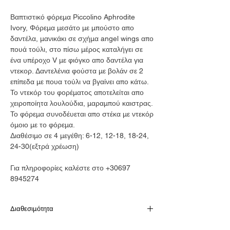
Βαπτιστικό φόρεμα Piccolino Aphrodite
Ivory, Φόρεμα μεσάτο με μπούστο απο
δαντέλα, μανικάκι σε σχήμα angel wings απο
πουά τούλι, στο πίσω μέρος καταλήγει σε
ένα υπέροχο V με φιόγκο απο δαντέλα για
ντεκορ. Δαντελένια φούστα με βολάν σε 2
επίπεδα με πουα τούλι να βγαίνει απο κάτω.
Το ντεκόρ του φορέματος αποτελείται απο
χειροποίητα λουλούδια, μαραμπού καιστρας.
Το φόρεμα συνοδέυεται απο στέκα με ντεκόρ
όμοιο με το φόρεμα.
Διαθέσιμο σε 4 μεγέθη: 6-12, 12-18, 18-24,
24-30(εξτρά χρέωση)
Για πληροφορίες καλέστε στο +30697
8945274
Διαθεσιμότητα