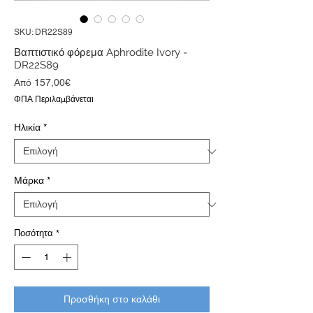
SKU: DR22S89
Βαπτιστικό φόρεμα Aphrodite Ivory -
DR22S89
Τιμή
Από
157,00€
Έκπτωσης
ΦΠΑ Περιλαμβάνεται
Ηλικία
*
Μάρκα
*
Ποσότητα
*
Προσθήκη στο καλάθι