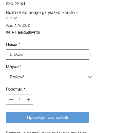
SKU: 22104
Βαπτιστικό ρούχο με γιλέκο Bonito -
22104
Τιμή
Από
176,00€
Έκπτωσης
ΦΠΑ Περιλαμβάνεται
Ηλικία
*
Μάρκα
*
Ποσότητα
*
Προσθήκη στο καλάθι
Βαπτιστικό κοστούμι για αγόρι της εταιρείας