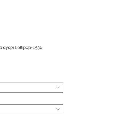
α αγόρι Lollipop-L536