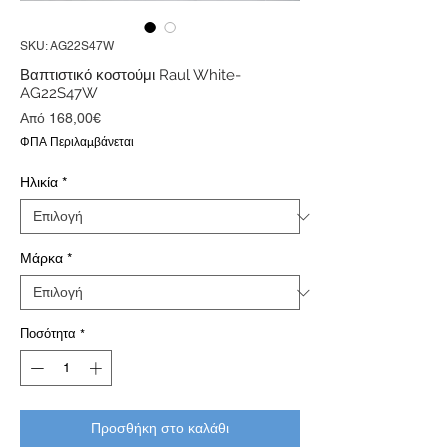
SKU: AG22S47W
Βαπτιστικό κοστούμι Raul White-
AG22S47W
Τιμή
Από
168,00€
Έκπτωσης
ΦΠΑ Περιλαμβάνεται
Ηλικία
*
Μάρκα
*
Ποσότητα
*
Προσθήκη στο καλάθι