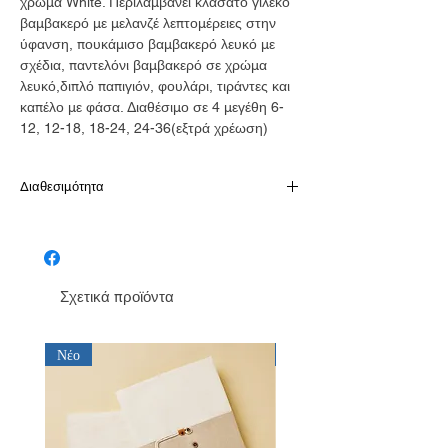
χρώμα White. Περιλαμβάνει κλασάτο γιλέκο
βαμβακερό με μελανζέ λεπτομέρειες στην
ύφανση, πουκάμισο βαμβακερό λευκό με
σχέδια, παντελόνι βαμβακερό σε χρώμα
λευκό,διπλό παπιγιόν, φουλάρι, τιράντες και
καπέλο με φάσα. Διαθέσιμο σε 4 μεγέθη 6-
12, 12-18, 18-24, 24-36(εξτρά χρέωση)
Διαθεσιμότητα
Παράδοση σε 10-15 εργάσιμες
Σχετικά προϊόντα
Νέο
Νέο