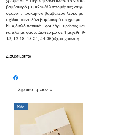
χρώμα blue. Περιλαμβάνει κλασάτο γιλέκο
βαμβακερό με μελανζέ λεπτομέρειες στην
ύφανση, πουκάμισο βαμβακερό λευκό με
σχέδια, παντελόνι βαμβακερό σε χρώμα
blue,διπλό παπιγιόν, φουλάρι, τιράντες και
καπέλο με φάσα. Διαθέσιμο σε 4 μεγέθη 6-
12, 12-18, 18-24, 24-36(εξτρά χρέωση)
Διαθεσιμότητα
Παράδοση σε 10-15 εργάσιμες
Σχετικά προϊόντα
Νέο
Νέο