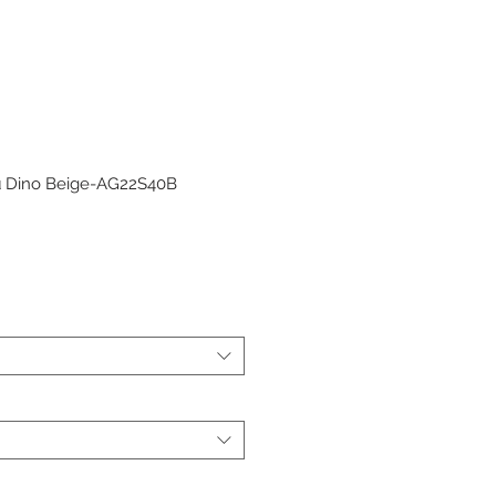
μι Dino Beige-AG22S40B
ης