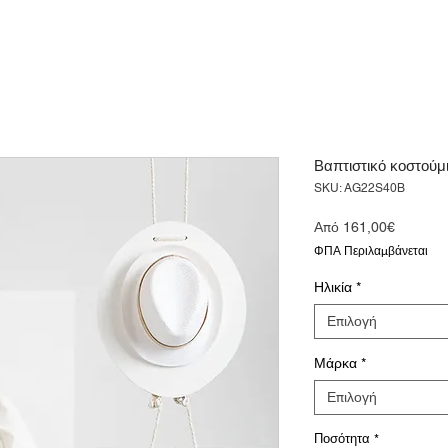
Βαπτιστικό κοστού
SKU: AG22S40B
Τιμή
Από
161,00€
Έκπτωσ
ΦΠΑ Περιλαμβάνεται
Ηλικία
*
Επιλογή
Μάρκα
*
Επιλογή
Ποσότητα
*