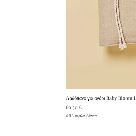
Λαδόπανο για αγόρι Baby Bloom 
Τιμή
60,50 €
ΦΠΑ περιλαμβάνεται