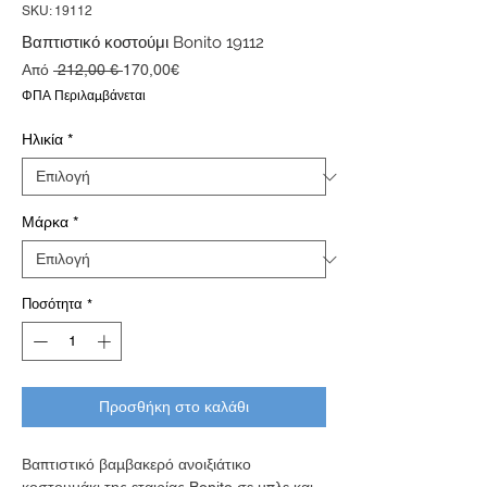
SKU: 19112
Βαπτιστικό κοστούμι Bonito 19112
Κανονική
Τιμή
Από
 212,00 € 
170,00€
τιμή
Έκπτωσης
ΦΠΑ Περιλαμβάνεται
Ηλικία
*
Μάρκα
*
Ποσότητα
*
Προσθήκη στο καλάθι
Βαπτιστικό βαμβακερό ανοιξιάτικο
κοστουμάκι της εταιρίας Bonito σε μπλε και