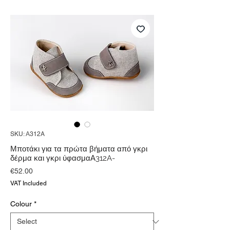
SKU: Α312A
Μποτάκι για τα πρώτα βήματα από γκρι
δέρμα και γκρι ύφασμαΑ312A-
Price
€52.00
VAT Included
Colour
*