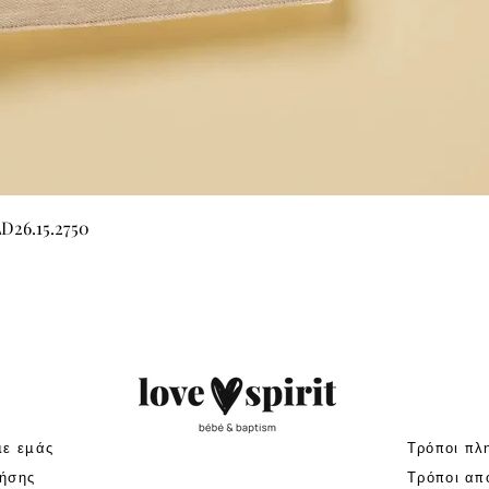
Γρήγορη προβολή
LD26.15.2750
με εμάς
Τρόποι πλ
ήσης
Τρόποι απ