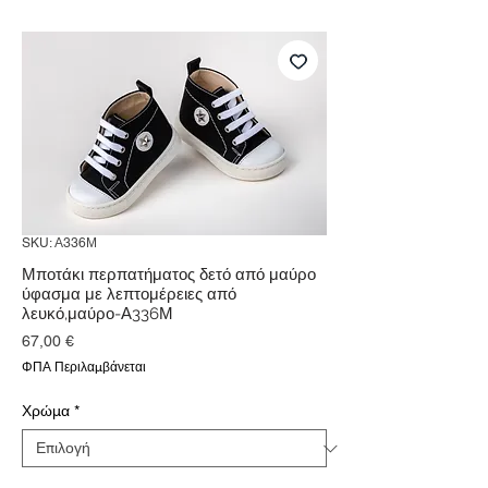
SKU: Α336Μ
Μποτάκι περπατήματος δετό από μαύρο
ύφασμα με λεπτομέρειες από
λευκό,μαύρο-Α336Μ
Τιμή
67,00 €
ΦΠΑ Περιλαμβάνεται
Χρώμα
*