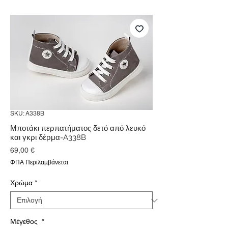
SKU: A338B
Μποτάκι περπατήματος δετό από λευκό
και γκρι δέρμα-A338B
Τιμή
69,00 €
ΦΠΑ Περιλαμβάνεται
Χρώμα
*
Μέγεθος
*