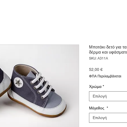
Μποτάκι δετό για τ
δέρμα και υφάσματ
SKU: Α311Α
Τιμή
52,00 €
ΦΠΑ Περιλαμβάνεται
Χρώμα
*
Επιλογή
Μέγεθος
*
Επιλογή