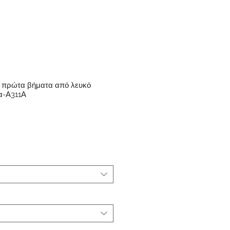
α πρώτα βήματα από λευκό
α-Α311Α