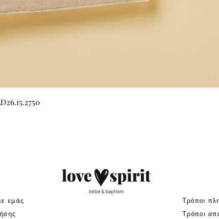
Γρήγορη προβολή
LD26.15.2750
με εμάς
Τρόποι πλ
ήσης
Τρόποι απ